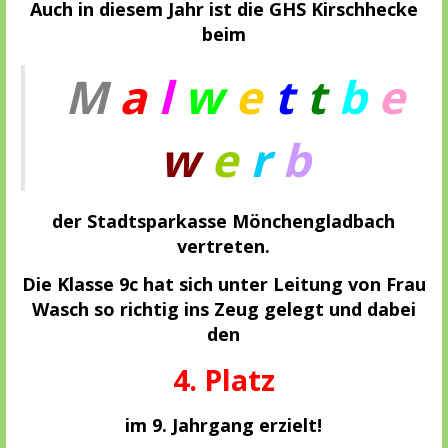
Auch in diesem Jahr ist die GHS Kirschhecke
beim
M
a
l
w
e
t
t
b
e
w
e
r
b
der Stadtsparkasse Mönchengladbach
vertreten.
Die Klasse 9c hat sich unter Leitung von Frau
Wasch so richtig ins Zeug gelegt
und dabei
den
4. Platz
im 9. Jahrgang erzielt!